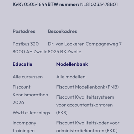
KvK:
05054844
BTW nummer:
NL810333478B01
Postadres
Bezoekadres
Postbus 320
Dr. van Lookeren Campagneweg 7
8000 AH Zwolle
8025 BX Zwolle
Educatie
Modellenbank
Alle cursussen
Alle modellen
Fiscount
Fiscount Modellenbank (FMB)
Kennismarathon
Fiscount Kwaliteitssysteem
2026
voor accountantskantoren
Wwft e-learnings
(FKS)
Incompany
Fiscount Kwaliteitskader voor
trainingen
administratiekantoren (FKK)