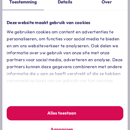
tijd in beslag neemt, dat de vragen
Toestemming
Details
Over
onduidelijk zijn en te veel kennis van de
opdrachtgever vergen. is er nog een
Deze website maakt gebruik van cookies
ander geluid over deze webmodule?
We gebruiken cookies om content en advertenties te
personaliseren, om functies voor social media te bieden
ook de tweede kamer is niet enthousiast over de
en om ons websiteverkeer te analyseren. Ook delen we
webmodule. zowel kamerleden uit de coalitie als
informatie over uw gebruik van onze site met onze
de oppositie hebben geen vertrouwen in de laatste
partners voor social media, adverteren en analyse. Deze
plannen van het kabinet om de wet dba te
partners kunnen deze gegevens combineren met andere
vervangen. dat blijkt uit interviews met
informatie die u aan ze heeft verstrekt of die ze hebben
kamerleden die
zipconomy
deed in aanloop naar
verzameld op basis van uw gebruik van hun services.
de verkiezingen. ook opdrachtgevers reageren
niet erg enthousiast. komende zomer wordt beslist
We werken samen met
7 derden
die uw gegevens kunnen
of de webmodule wordt ingevoerd.
ontvangen en verwerken.
Alles toestaan
Vorig artikel
Aanpassen