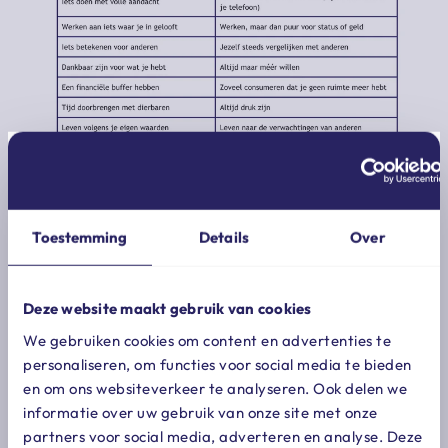
onze wereld is vooral ingericht op die
rechterkolom. we worden constant afgeleid en
verleid om te kiezen voor kortetermijnprikkels.
Toestemming
Details
Over
maar wat als je bewust kunt kiezen voor de
linkerkant? om dat mogelijk te maken, ontwikkelde
pfauth zeven ‘vliegwielen’ voor een zogenoemd
Deze website maakt gebruik van cookies
intentioneel leven, waaronder het volgende:
We gebruiken cookies om content en advertenties te
plezier vinden in mislukking.
personaliseren, om functies voor social media te bieden
en om ons websiteverkeer te analyseren. Ook delen we
vliegwiel: vind plezier in mislukking
informatie over uw gebruik van onze site met onze
we zijn gewend om te leven op externe motivatie:
partners voor social media, adverteren en analyse. Deze