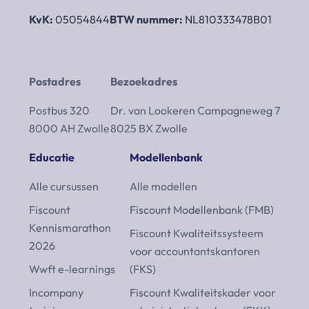
KvK:
05054844
BTW nummer:
NL810333478B01
Postadres
Bezoekadres
Postbus 320
Dr. van Lookeren Campagneweg 7
8000 AH Zwolle
8025 BX Zwolle
Educatie
Modellenbank
Alle cursussen
Alle modellen
Fiscount
Fiscount Modellenbank (FMB)
Kennismarathon
Fiscount Kwaliteitssysteem
2026
voor accountantskantoren
Wwft e-learnings
(FKS)
Incompany
Fiscount Kwaliteitskader voor