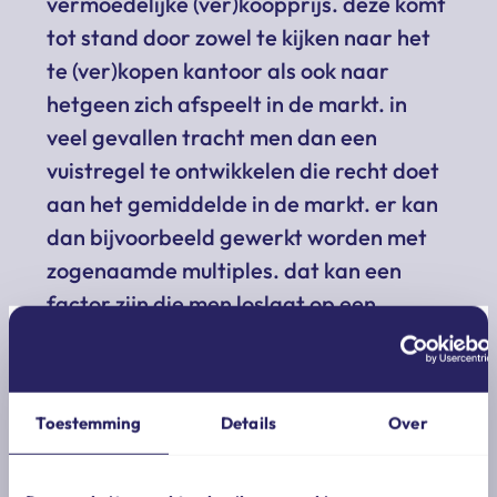
vermoedelijke (ver)koopprijs. deze komt
tot stand door zowel te kijken naar het
te (ver)kopen kantoor als ook naar
hetgeen zich afspeelt in de markt. in
veel gevallen tracht men dan een
vuistregel te ontwikkelen die recht doet
aan het gemiddelde in de markt. er kan
dan bijvoorbeeld gewerkt worden met
zogenaamde multiples. dat kan een
factor zijn die men loslaat op een
bepaald winstbegrip (ebit, ebitda,
nop(l)at), maar ook een factor die men
loslaat op bijvoorbeeld de omzet. in de
Toestemming
Details
Over
meeste gevallen vinden er dan nog (tal
van) correcties en/of normalisaties