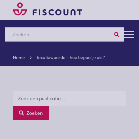
Zoeken
Home
taxatiewaarde – hoe bepaal je die?
Zoeken