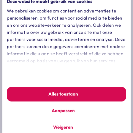
plaats.
Deze website maakt gebruik van cookies
We gebruiken cookies om content en advertenties te
een taxatie op basis van een multiple geeft veelal
personaliseren, om functies voor social media te bieden
een aardig beeld van wat zich afspeelt (of wellicht
en om ons websiteverkeer te analyseren. Ook delen we
beter: tot dan toe heeft afgespeeld!) in de markt,
informatie over uw gebruik van onze site met onze
maar zegt vrij weinig over een individuele
partners voor social media, adverteren en analyse. Deze
transactie. zo is het niet altijd helder wat het
partners kunnen deze gegevens combineren met andere
precieze referentiekader is van de multiple (aantal
informatie die u aan ze heeft verstrekt of die ze hebben
verzameld op basis van uw gebruik van hun services.
transacties, omvang van de transacties, correcties
voorafgaand aan de transacties op liquiditeiten,
We werken samen met
7 derden
die uw gegevens kunnen
werkkapitaal, schulden, etc.).
ontvangen en verwerken.
Alles toestaan
Vorig artikel
Aanpassen
hoe komt de (ver)koopprijs tot stand?
Weigeren
617 dagen geleden