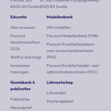
Postbus 320
Dr. van Lookeren Campagneweg 7
8000 AH Zwolle
8025 BX Zwolle
Educatie
Modellenbank
Alle cursussen
Alle modellen
Fiscount
Fiscount Modellenbank (FMB)
Kennismarathon
Fiscount Kwaliteitssysteem
2026
voor accountantskantoren
Wwft e-learnings
(FKS)
Incompany
Fiscount Kwaliteitskader voor
trainingen
administratiekantoren (FKK)
Kennisbank &
Lidmaatschap
publicaties
Lid worden
Publicaties
Starterspakket
Nieuwsbrief