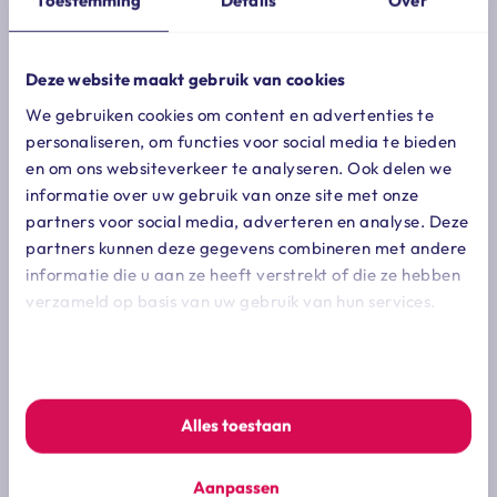
Toestemming
Details
Over
goed meespelen.
deze motieven kunnen ertoe leiden dat een
Deze website maakt gebruik van cookies
(ver)koper soms akkoord gaat met een prijs die
(sterk) afwijkt van de economische waarde. de
We gebruiken cookies om content en advertenties te
personaliseren, om functies voor social media te bieden
verkoopprijs omvat meer dan alleen het financiële
en om ons websiteverkeer te analyseren. Ook delen we
bedrag; de voorwaarden, garanties en
informatie over uw gebruik van onze site met onze
vrijwaringen kunnen net zo cruciaal zijn om de
partners voor social media, adverteren en analyse. Deze
risico’s voor de (ver)koper te beperken en de
partners kunnen deze gegevens combineren met andere
verantwoordelijkheden tussen koper en verkoper
informatie die u aan ze heeft verstrekt of die ze hebben
te verdelen. tijdens de onderhandelingen proberen
verzameld op basis van uw gebruik van hun services.
partijen hun verschillen te overbruggen. dit
resulteert vaak in een (ver)koopprijs die niet
We werken samen met
7 derden
die uw gegevens kunnen
overeenkomt met de eerder vastgestelde
ontvangen en verwerken.
economische waarde.
Alles toestaan
Vorig artikel
Aanpassen