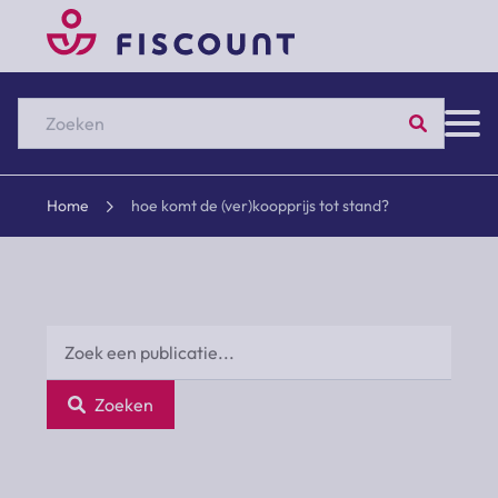
Zoeken
Home
hoe komt de (ver)koopprijs tot stand?
Zoeken