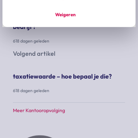
Weigeren
wat is de economische waarde van een
bedrijf?
618 dagen geleden
Volgend artikel
taxatiewaarde – hoe bepaal je die?
618 dagen geleden
Meer Kantooropvolging