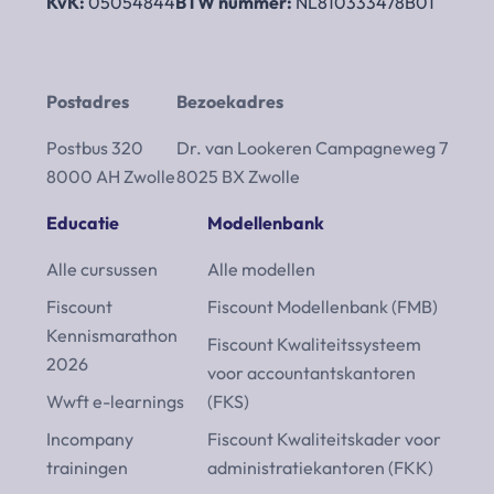
KvK:
05054844
BTW nummer:
NL810333478B01
Postadres
Bezoekadres
Postbus 320
Dr. van Lookeren Campagneweg 7
8000 AH Zwolle
8025 BX Zwolle
Educatie
Modellenbank
Alle cursussen
Alle modellen
Fiscount
Fiscount Modellenbank (FMB)
Kennismarathon
Fiscount Kwaliteitssysteem
2026
voor accountantskantoren
Wwft e-learnings
(FKS)
Incompany
Fiscount Kwaliteitskader voor
trainingen
administratiekantoren (FKK)