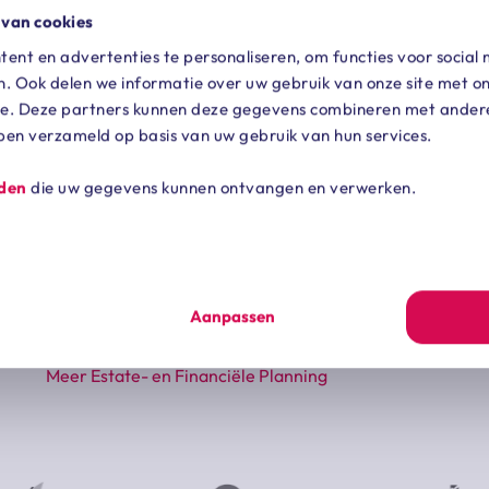
 van cookies
ent en advertenties te personaliseren, om functies voor social
. Ook delen we informatie over uw gebruik van onze site met on
e. Deze partners kunnen deze gegevens combineren met andere 
bben verzameld op basis van uw gebruik van hun services.
Vorig artikel
Vo
rden
die uw gegevens kunnen ontvangen en verwerken.
sluit een compagnonsverzekering af in
on
privé!
w
636 dagen geleden
636
Aanpassen
Meer Estate- en Financiële Planning