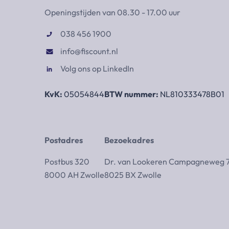
Openingstijden van 08.30 - 17.00 uur
038 456 1900
info@fiscount.nl
Volg ons op LinkedIn
KvK:
05054844
BTW nummer:
NL810333478B01
Postadres
Bezoekadres
Postbus 320
Dr. van Lookeren Campagneweg 
8000 AH Zwolle
8025 BX Zwolle