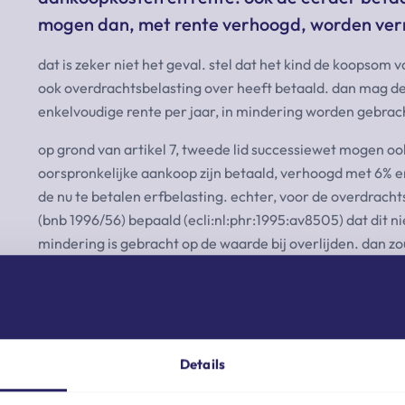
mogen dan, met rente verhoogd, worden verre
dat is zeker niet het geval. stel dat het kind de koopsom
ook overdrachtsbelasting over heeft betaald. dan mag 
enkelvoudige rente per jaar, in mindering worden gebrach
op grond van artikel 7, tweede lid successiewet mogen oo
oorspronkelijke aankoop zijn betaald, verhoogd met 6% 
de nu te betalen erfbelasting. echter, voor de overdrach
(bnb 1996/56) bepaald (ecli:nl:phr:1995:av8505) dat dit n
mindering is gebracht op de waarde bij overlijden. dan
met deze koopsom.
tip
heeft je cliënt in het verleden de blote eigendom gekocht
beiden overleden? beoordeel dan de fictieve verkrijging v
Details