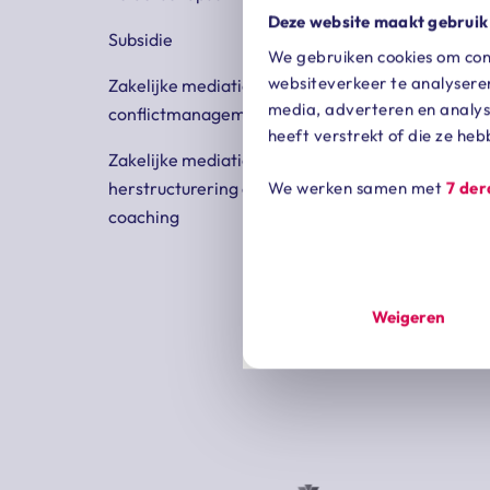
Deze website maakt gebruik
Subsidie
We gebruiken cookies om cont
websiteverkeer te analyseren
Zakelijke mediation en
media, adverteren en analys
conflictmanagement
heeft verstrekt of die ze he
Zakelijke mediation,
We werken samen met
7 de
herstructurering en business
coaching
Weigeren