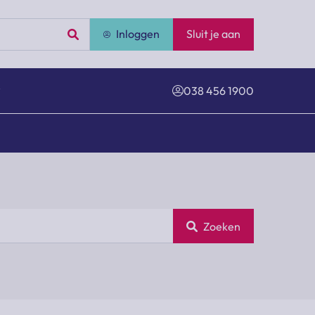
Inloggen
Sluit je aan
038 456 1900
Zoeken