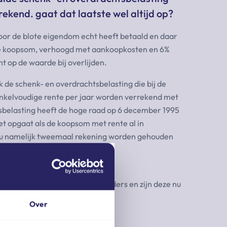
kend. gaat dat laatste wel altijd op?
 voor de blote eigendom echt heeft betaald en daar
de koopsom, verhoogd met aankoopkosten en 6%
t op de waarde bij overlijden.
k de schenk- en overdrachtsbelasting die bij de
enkelvoudige rente per jaar worden verrekend met
tsbelasting heeft de hoge raad op 6 december 1995
iet opgaat als de koopsom met rente al in
 zou namelijk tweemaal rekening worden gehouden
 van de woning van zijn/haar ouders en zijn deze nu
an artikel 10 successiewet.
Over