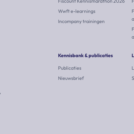
Fiscount Kennismarathon 2026
F
Wwft e-learnings
F
a
Incompany trainingen
F
a
Kennisbank & publicaties
Publicaties
L
Nieuwsbrief
S
7