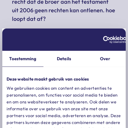
recht dat de broer aan het testament
uit 2006 geen rechten kan ontlenen. hoe
loopt dat af?
het
hof
wijst de claim van de echtgenote af. in
cassatie klaagt zij over twee zaken. het gaat hier
om uitleg van het testament uit 2006. de eerste
klacht gaat over de uitspraak van het hof dat feiten
Toestemming
Details
Over
en omstandigheden van na het maken van het
testament alleen kunnen meedoen bij de uitleg als
de erflater daarop is vooruitgelopen bij het maken
Deze website maakt gebruik van cookies
van zijn testament (in casu in 2006). de tweede
We gebruiken cookies om content en advertenties te
klacht ziet erop dat het hof geen begrijpelijke
personaliseren, om functies voor social media te bieden
aandacht heeft besteed aan de in 2006 niet
en om ons websiteverkeer te analyseren. Ook delen we
voorziene wijziging in de huwelijks- en
informatie over uw gebruik van onze site met onze
gezinssituatie van de erflater. het leek er in 2006
partners voor social media, adverteren en analyse. Deze
niet op dat hij zou gaan scheiden, hertrouwen en
partners kunnen deze gegevens combineren met andere