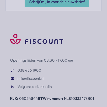
Schrijf mij in voor de nieuwsbrief
Openingstijden van 08.30 - 17.00 uur
038 456 1900
info@fiscount.nl
Volg ons op LinkedIn
KvK:
05054844
BTW nummer:
NL810333478B01