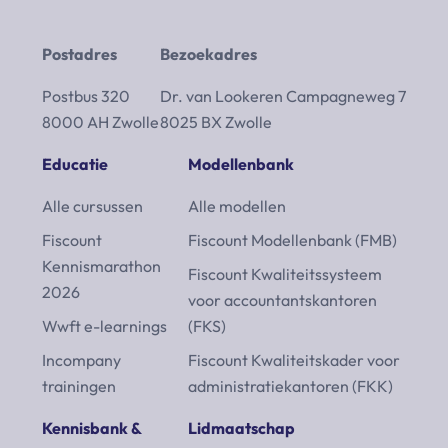
Postadres
Bezoekadres
Postbus 320
Dr. van Lookeren Campagneweg 7
8000 AH Zwolle
8025 BX Zwolle
Educatie
Modellenbank
Alle cursussen
Alle modellen
Fiscount
Fiscount Modellenbank (FMB)
Kennismarathon
Fiscount Kwaliteitssysteem
2026
voor accountantskantoren
Wwft e-learnings
(FKS)
Incompany
Fiscount Kwaliteitskader voor
trainingen
administratiekantoren (FKK)
Kennisbank &
Lidmaatschap