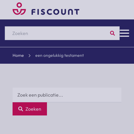
Zoeken
Home
een ongelukkig testament
Zoeken