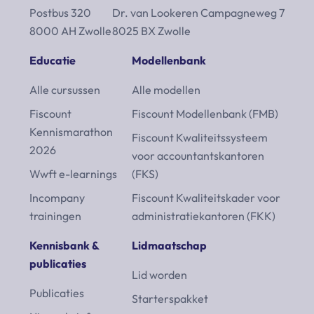
Postbus 320
Dr. van Lookeren Campagneweg 7
8000 AH Zwolle
8025 BX Zwolle
Educatie
Modellenbank
Alle cursussen
Alle modellen
Fiscount
Fiscount Modellenbank (FMB)
Kennismarathon
Fiscount Kwaliteitssysteem
2026
voor accountantskantoren
Wwft e-learnings
(FKS)
Incompany
Fiscount Kwaliteitskader voor
trainingen
administratiekantoren (FKK)
Kennisbank &
Lidmaatschap
publicaties
Lid worden
Publicaties
Starterspakket