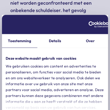
niet worden geconfronteerd met een
onbekende schuldeiser. het gevolg
hiervan is dat de leverancier wordt
beperkt in zijn
financieringsmogelijkheden.
Toestemming
Details
Over
lees meer
als ook de eerste kamer met het wetsvoorstel
instemt, zijn de nieuwe regels van toepassing op
Deze website maakt gebruik van cookies
bestaande vorderingen vanaf drie maanden na de
We gebruiken cookies om content en advertenties te
inwerkingtreding. elke vorm van uitsluiting van
personaliseren, om functies voor social media te bieden
overdracht en verpanding van een vordering is dan
en om ons websiteverkeer te analyseren. Ook delen we
nietig. op deze manier zijn handelsvorderingen
informatie over uw gebruik van onze site met onze
beschikbaar voor financieringsdoeleinden en krijgt
partners voor social media, adverteren en analyse. Deze
met name het mkb meer kredietruimte. wel moet
partners kunnen deze gegevens combineren met andere
de schuldeiser na inwerkingtreding van de wet een
informatie die u aan ze heeft verstrekt of die ze hebben
overdracht of verpanding van een vordering
verzameld op basis van uw gebruik van hun services.