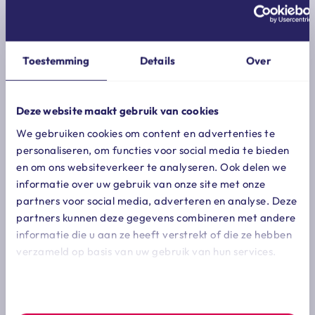
of gevestigd is. hij legt de duitse
vennootschap dan ook
naheffingsaanslagen op, verhoogd met
Toestemming
Details
Over
boetes en belastingrente. terecht,
oordeelt
rechtbank zeeland-west-
brabant
.
Deze website maakt gebruik van cookies
We gebruiken cookies om content en advertenties te
lees meer
personaliseren, om functies voor social media te bieden
de duitse vennootschap stelt nog dat er in een
en om ons websiteverkeer te analyseren. Ook delen we
aantal gevallen geen sprake is van verhuur van
informatie over uw gebruik van onze site met onze
auto’s, maar dat de dienst slechts bestond uit de
partners voor social media, adverteren en analyse. Deze
registratie van de auto’s. de rechtbank stelt echter
partners kunnen deze gegevens combineren met andere
vast dat de vennootschap auto’s, waarvan zij de
informatie die u aan ze heeft verstrekt of die ze hebben
eigendom heeft, ter beschikking stelt aan anderen.
verzameld op basis van uw gebruik van hun services.
ook de stelling dat de inspecteur de
naheffingsaanslagen heeft gebaseerd op de
We werken samen met
7 derden
die uw gegevens kunnen
ontvangen en verwerken.
verhuurovereenkomsten en niet op de facturen,