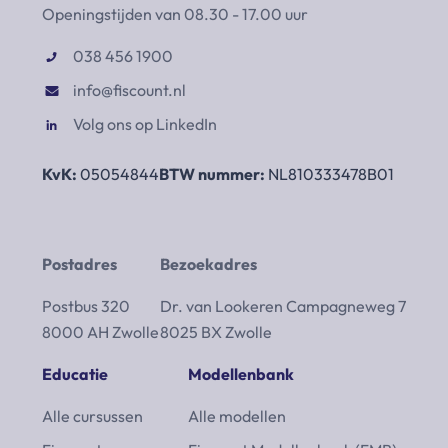
Openingstijden van 08.30 - 17.00 uur
038 456 1900
info@fiscount.nl
Volg ons op LinkedIn
KvK:
05054844
BTW nummer:
NL810333478B01
Postadres
Bezoekadres
Postbus 320
Dr. van Lookeren Campagneweg 7
8000 AH Zwolle
8025 BX Zwolle
Educatie
Modellenbank
Alle cursussen
Alle modellen