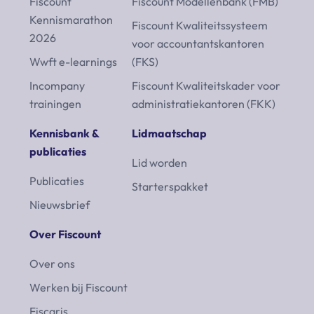
Fiscount
Fiscount Modellenbank (FMB)
Kennismarathon
Fiscount Kwaliteitssysteem
2026
voor accountantskantoren
Wwft e-learnings
(FKS)
Incompany
Fiscount Kwaliteitskader voor
trainingen
administratiekantoren (FKK)
Kennisbank &
Lidmaatschap
publicaties
Lid worden
Publicaties
Starterspakket
Nieuwsbrief
Over Fiscount
Over ons
Werken bij Fiscount
Fiscaris