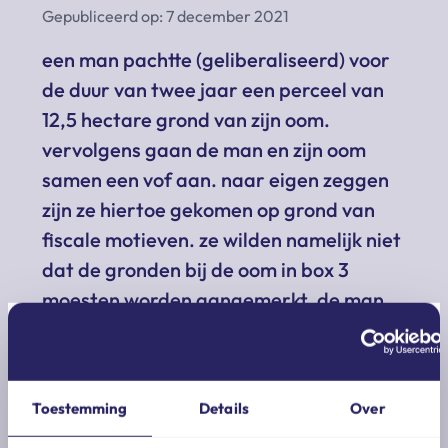
Gepubliceerd op: 7 december 2021
een man pachtte (geliberaliseerd) voor
de duur van twee jaar een perceel van
12,5 hectare grond van zijn oom.
vervolgens gaan de man en zijn oom
samen een vof aan. naar eigen zeggen
zijn ze hiertoe gekomen op grond van
fiscale motieven. ze wilden namelijk niet
dat de gronden bij de oom in box 3
moesten worden aangemerkt. de man
eist schriftelijke vastlegging van de
pachtovereenkomst. de pachtkamer
moest oordelen of met het aangaan van
Toestemming
Details
Over
de vof nu een nieuwe