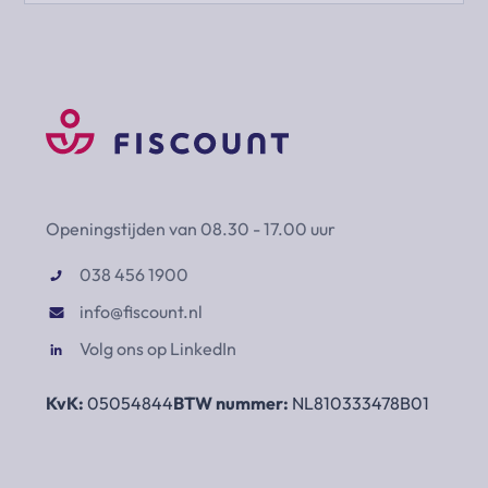
Openingstijden van 08.30 - 17.00 uur
038 456 1900
info@fiscount.nl
Volg ons op LinkedIn
KvK:
05054844
BTW nummer:
NL810333478B01