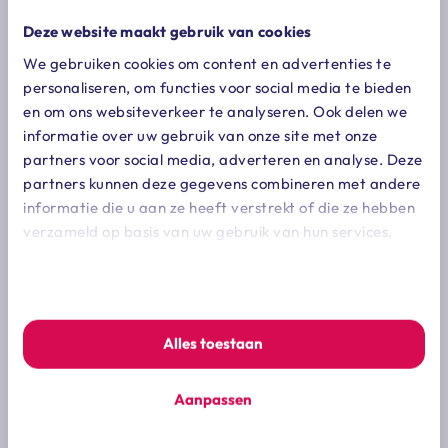
pachtovereenkomst was ontstaan en
bevestigde dit standpunt. hierdoor
Deze website maakt gebruik van cookies
wordt de pachtovereenkomst voor de
We gebruiken cookies om content en advertenties te
personaliseren, om functies voor social media te bieden
wettelijke duur van 6 jaar vastgelegd.
en om ons websiteverkeer te analyseren. Ook delen we
informatie over uw gebruik van onze site met onze
tip
partners voor social media, adverteren en analyse. Deze
in de agrosector wordt veel gebruik gemaakt van
partners kunnen deze gegevens combineren met andere
maatschappen, vof’s en dergelijke om fiscaal te
informatie die u aan ze heeft verstrekt of die ze hebben
sturen. controleer elke keer of de civiele gevolgen
verzameld op basis van uw gebruik van hun services.
ook de uitkomst opleveren die partijen voor ogen
We werken samen met
7 derden
die uw gegevens kunnen
hebben.
ontvangen en verwerken.
Alles toestaan
Vorig artikel
Aanpassen
pachtnormen 2021 gepubliceerd