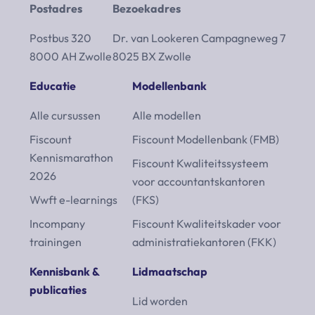
Postadres
Bezoekadres
Postbus 320
Dr. van Lookeren Campagneweg 7
8000 AH Zwolle
8025 BX Zwolle
Educatie
Modellenbank
Alle cursussen
Alle modellen
Fiscount
Fiscount Modellenbank (FMB)
Kennismarathon
Fiscount Kwaliteitssysteem
2026
voor accountantskantoren
Wwft e-learnings
(FKS)
Incompany
Fiscount Kwaliteitskader voor
trainingen
administratiekantoren (FKK)
Kennisbank &
Lidmaatschap
publicaties
Lid worden