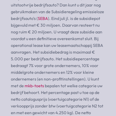
uitstootvrije bedrijfsauto? Dan kunt u dit jaar nog
gebruikmaken van de Subsidieregeling emissieloze
bedrijfsauto’s (
SEBA
). Eind juli jl. is de subsidiepot
bijgevuld met € 30 miljoen. Daarvan resteert nu
nog ruim € 20 miljoen. U vraagt deze subsidie aan
voordat u een definitieve overeenkomst sluit. Bij
operational lease kan uw leasemaatschappij SEBA
aanvragen. Het subsidiebedrag is maximaal €
5.000 per bedrijfsauto. Het subsidiepercentage
bedraagt 7% voor grote ondernemers, 10% voor
middelgrote ondernemers en 12% voor kleine
ondernemers (en non-profitinstellingen). U kunt
met de
mkb-toets
bepalen tot welke categorie uw
bedrijf behoort. Het percentage past u toe op de
netto catalogusprijs (voertuigcategorie N1) of de
verkoopprijs zonder btw (voertuigcategorie N2 tot
en met een gewicht van 4.250 kg). De netto