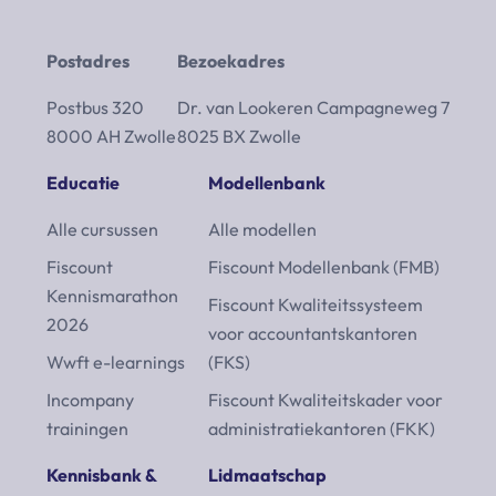
Postadres
Bezoekadres
Postbus 320
Dr. van Lookeren Campagneweg 7
8000 AH Zwolle
8025 BX Zwolle
Educatie
Modellenbank
Alle cursussen
Alle modellen
Fiscount
Fiscount Modellenbank (FMB)
Kennismarathon
Fiscount Kwaliteitssysteem
2026
voor accountantskantoren
Wwft e-learnings
(FKS)
Incompany
Fiscount Kwaliteitskader voor
trainingen
administratiekantoren (FKK)
Kennisbank &
Lidmaatschap