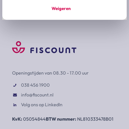
Schrijf mij in voor de nieuwsbrief
Weigeren
Openingstijden van 08.30 - 17.00 uur
038 456 1900
info@fiscount.nl
Volg ons op LinkedIn
KvK:
05054844
BTW nummer:
NL810333478B01