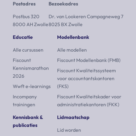
Postadres
Bezoekadres
Postbus 320
Dr. van Lookeren Campagneweg 7
8000 AH Zwolle
8025 BX Zwolle
Educatie
Modellenbank
Alle cursussen
Alle modellen
Fiscount
Fiscount Modellenbank (FMB)
Kennismarathon
Fiscount Kwaliteitssysteem
2026
voor accountantskantoren
Wwft e-learnings
(FKS)
Incompany
Fiscount Kwaliteitskader voor
trainingen
administratiekantoren (FKK)
Kennisbank &
Lidmaatschap
publicaties
Lid worden