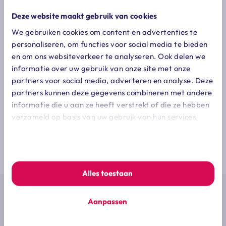
Deze website maakt gebruik van cookies
We gebruiken cookies om content en advertenties te
personaliseren, om functies voor social media te bieden
en om ons websiteverkeer te analyseren. Ook delen we
informatie over uw gebruik van onze site met onze
partners voor social media, adverteren en analyse. Deze
partners kunnen deze gegevens combineren met andere
informatie die u aan ze heeft verstrekt of die ze hebben
verzameld op basis van uw gebruik van hun services.
We werken samen met
7 derden
die uw gegevens kunnen
Altijd op de hoogte zijn van de laatste
ontvangen en verwerken.
ontwikkelingen op jouw vakgebied?
Schrijf je dan nu in voor onze e-mail
Alles toestaan
nieuwsbrief
Aanpassen
Schrijf mij in voor de nieuwsbrief