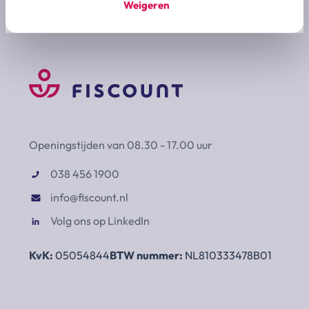
Weigeren
Openingstijden van 08.30 - 17.00 uur
038 456 1900
info@fiscount.nl
Volg ons op LinkedIn
KvK:
05054844
BTW nummer:
NL810333478B01