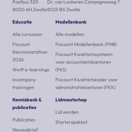
Postbus 320
Dr. van Lookeren Campagneweg 7
8000 AH Zwolle
8025 BX Zwolle
Educatie
Modellenbank
Alle cursussen
Alle modellen
Fiscount
Fiscount Modellenbank (FMB)
Kennismarathon
Fiscount Kwaliteitssysteem
2026
voor accountantskantoren
Wwft e-learnings
(FKS)
Incompany
Fiscount Kwaliteitskader voor
trainingen
administratiekantoren (FKK)
Kennisbank &
Lidmaatschap
publicaties
Lid worden
Publicaties
Starterspakket
Nieuwsbrief