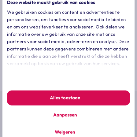
Deze website maakt gebruik van cookies
We gebruiken cookies om content en advertenties te
personaliseren, om functies voor social media te bieden
en om ons websiteverkeer te analyseren. Ook delen we
informatie over uw gebruik van onze site met onze
partners voor social media, adverteren en analyse. Deze
partners kunnen deze gegevens combineren met andere
informatie die u aan ze heeft verstrekt of die ze hebben
verzameld op basis van uw gebruik van hun services.
Altijd op de hoogte zijn van de laatste
We werken samen met
7 derden
die uw gegevens kunnen
ontwikkelingen op jouw vakgebied?
ontvangen en verwerken.
Schrijf je dan nu in voor onze e-mail
nieuwsbrief
Alles toestaan
Schrijf mij in voor de nieuwsbrief
Aanpassen
Weigeren