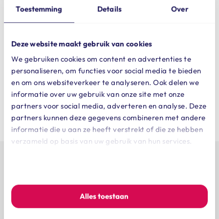
voedingssupplementen geen
Toestemming
Details
Over
bron van inkomen
2 juli 2026 in
Deze website maakt gebruik van cookies
We gebruiken cookies om content en advertenties te
personaliseren, om functies voor social media te bieden
en om ons websiteverkeer te analyseren. Ook delen we
Ontdek al onze publicaties
informatie over uw gebruik van onze site met onze
partners voor social media, adverteren en analyse. Deze
partners kunnen deze gegevens combineren met andere
informatie die u aan ze heeft verstrekt of die ze hebben
verzameld op basis van uw gebruik van hun services.
We werken samen met
7 derden
die uw gegevens kunnen
ontvangen en verwerken.
Snel op weg met meer dan
Alles toestaan
450 praktijkmodellen