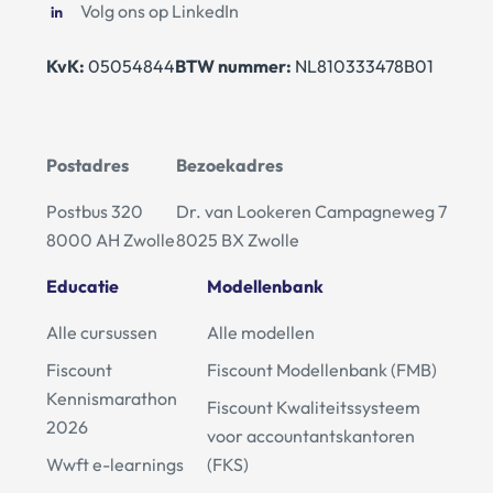
Volg ons op LinkedIn
KvK:
05054844
BTW nummer:
NL810333478B01
Postadres
Bezoekadres
Postbus 320
Dr. van Lookeren Campagneweg 7
8000 AH Zwolle
8025 BX Zwolle
Educatie
Modellenbank
Alle cursussen
Alle modellen
Fiscount
Fiscount Modellenbank (FMB)
Kennismarathon
Fiscount Kwaliteitssysteem
2026
voor accountantskantoren
Wwft e-learnings
(FKS)